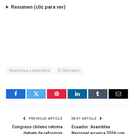
Resumen (clic para ver)
Asamblea Legislativa
El Salvador
Facebook
Twitter
Pinterest
LinkedIn
Tumblr
Email
PREVIOUS ARTICLE
NEXT ARTICLE
Congreso chileno retoma
Ecuador: Asamblea
debate de reformas
Nacional arranca 2026 con