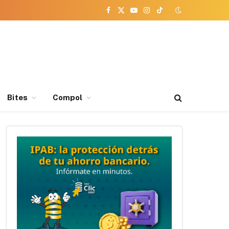
Facebook
X
YouTube
Instagram
TikTok
(Twitter)
Bites
Compol