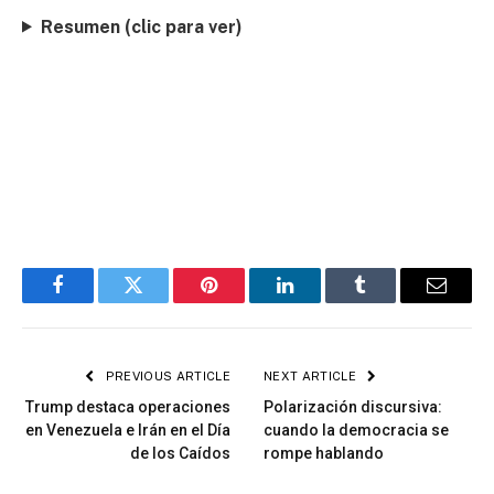
Resumen (clic para ver)
Facebook
Twitter
Pinterest
LinkedIn
Tumblr
Email
PREVIOUS ARTICLE
NEXT ARTICLE
Trump destaca operaciones
Polarización discursiva:
en Venezuela e Irán en el Día
cuando la democracia se
de los Caídos
rompe hablando