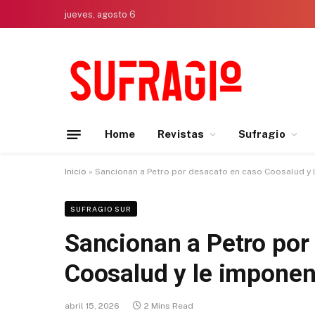
jueves, agosto 6
Home
Revistas
Sufragio
Inicio
»
Sancionan a Petro por desacato en caso Coosalud y 
SUFRAGIO SUR
Sancionan a Petro por
Coosalud y le imponen
abril 15, 2026
2 Mins Read