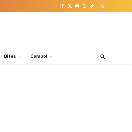
Facebook
X
YouTube
Instagram
TikTok
(Twitter)
Bites
Compol