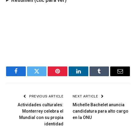
Resumen (clic para ver)
Facebook
Twitter
Pinterest
LinkedIn
Tumblr
Email
PREVIOUS ARTICLE
NEXT ARTICLE
Actividades culturales:
Michelle Bachelet anuncia
Monterrey celebra el
candidatura para alto cargo
Mundial con su propia
en la ONU
identidad