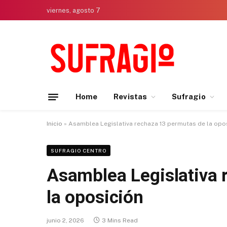
viernes, agosto 7
Home
Revistas
Sufragio
Inicio
»
Asamblea Legislativa rechaza 13 permutas de la opo
SUFRAGIO CENTRO
Asamblea Legislativa 
la oposición
junio 2, 2026
3 Mins Read