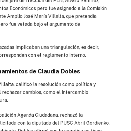
 del jefe de fracción del PLN, Álvaro Ramírez,
untos Económicos pero fue asignado a la Comisión
nte Amplio José María Villalta, que pretendía
ero fue vetada bajo el argumento de
zadas implicaban una triangulación, es decir,
orresponden con el reglamento interno.
onamientos de Claudia Dobles
llalta, calificó la resolución como política y
al rechazar cambios, como el intercambio
ura.
Coalición Agenda Ciudadana, rechazó la
licitada con la diputada del PUSC Abril Gordienko,
biente. Dobles afirmó que la negativa no tiene