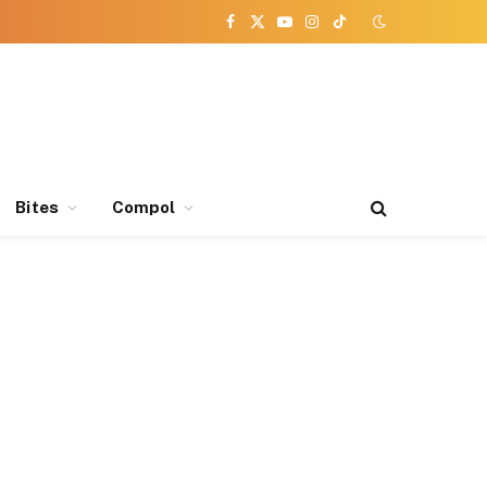
Facebook
X
YouTube
Instagram
TikTok
(Twitter)
Bites
Compol