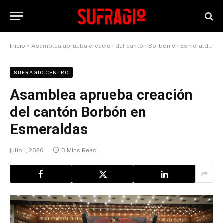
Inicio
»
Asamblea aprueba creación del cantón Borbón en Esmeraldas
SUFRAGIO CENTRO
Asamblea aprueba creación
del cantón Borbón en
Esmeraldas
julio 1, 2026
3 Mins Read