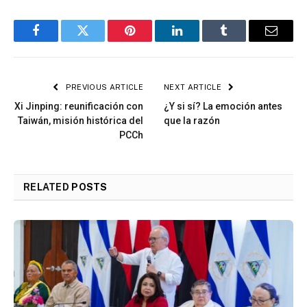
Facebook
Twitter
Pinterest
LinkedIn
Tumblr
Email
PREVIOUS ARTICLE
NEXT ARTICLE
Xi Jinping: reunificación con
¿Y si sí? La emoción antes
Taiwán, misión histórica del
que la razón
PCCh
RELATED
POSTS